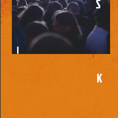
S
I
K