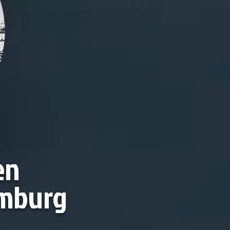
en
amburg