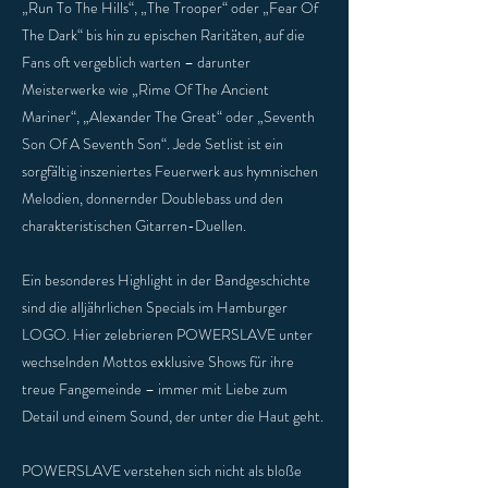
„Run To The Hills“, „The Trooper“ oder „Fear Of
The Dark“ bis hin zu epischen Raritäten, auf die
Fans oft vergeblich warten – darunter
Meisterwerke wie „Rime Of The Ancient
Mariner“, „Alexander The Great“ oder „Seventh
Son Of A Seventh Son“. Jede Setlist ist ein
sorgfältig inszeniertes Feuerwerk aus hymnischen
Melodien, donnernder Doublebass und den
charakteristischen Gitarren-Duellen.
Ein besonderes Highlight in der Bandgeschichte
sind die alljährlichen Specials im Hamburger
LOGO. Hier zelebrieren POWERSLAVE unter
wechselnden Mottos exklusive Shows für ihre
treue Fangemeinde – immer mit Liebe zum
Detail und einem Sound, der unter die Haut geht.
POWERSLAVE verstehen sich nicht als bloße