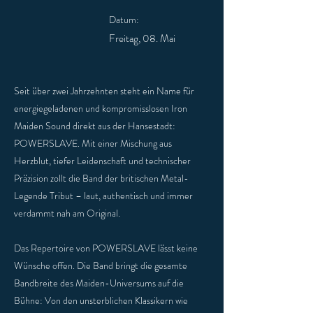
Datum:
Freitag, 08. Mai
Seit über zwei Jahrzehnten steht ein Name für
energiegeladenen und kompromisslosen Iron
Maiden Sound direkt aus der Hansestadt:
POWERSLAVE. Mit einer Mischung aus
Herzblut, tiefer Leidenschaft und technischer
Präzision zollt die Band der britischen Metal-
Legende Tribut – laut, authentisch und immer
verdammt nah am Original.
Das Repertoire von POWERSLAVE lässt keine
Wünsche offen. Die Band bringt die gesamte
Bandbreite des Maiden-Universums auf die
Bühne: Von den unsterblichen Klassikern wie