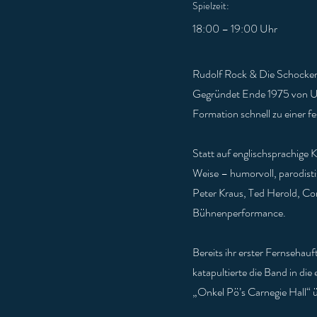
Spielzeit:
18:00 – 19:00 Uhr
Rudolf Rock & Die Schocker 
Gegründet Ende 1975 von Uli
Formation schnell zu einer 
Statt auf englischsprachige K
Weise – humorvoll, parodistis
Peter Kraus, Ted Herold, Co
Bühnenperformance.
Bereits ihr erster Fernsehau
katapultierte die Band in di
„Onkel Pö’s Carnegie Hall“ ü