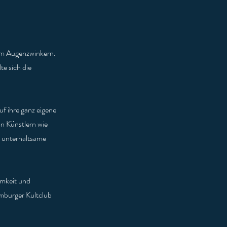
nem Augenzwinkern.
e sich die
uf ihre ganz eigene
on Künstlern wie
 unterhaltsame
amkeit und
amburger Kultclub