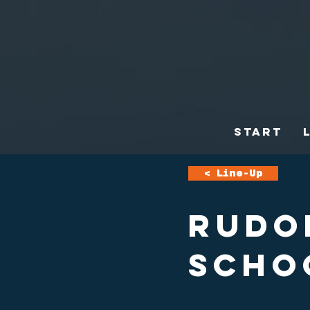
Start
< Line-Up
RUDO
SCHO