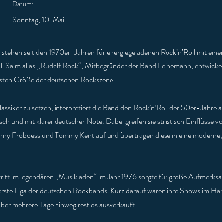
Datum:
Sonntag, 10. Mai
stehen seit den 1970er-Jahren für energiegeladenen Rock’n’Roll mit ei
 Salm alias „Rudolf Rock“, Mitbegründer der Band Leinemann, entwickelt
festen Größe der deutschen Rockszene.
lassiker zu setzen, interpretiert die Band den Rock’n’Roll der 50er-Jahre a
ch und mit klarer deutscher Note. Dabei greifen sie stilistisch Einflüsse v
nny Froboess und Tommy Kent auf und übertragen diese in eine moderne,
ftritt im legendären „Musikladen“ im Jahr 1976 sorgte für große Aufmerks
e erste Liga der deutschen Rockbands. Kurz darauf waren ihre Shows im H
ber mehrere Tage hinweg restlos ausverkauft.